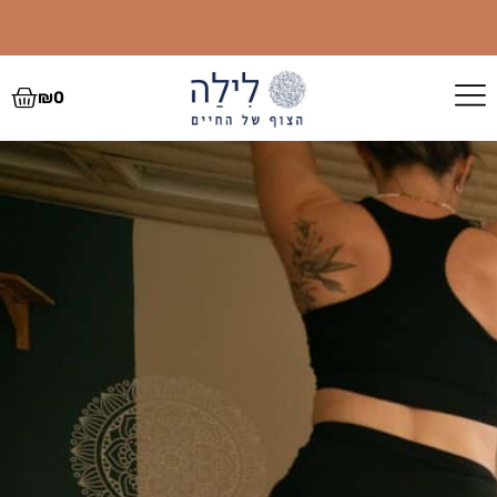
לתוכן
לרכישות קבוצתיות בהנחה- מ5 מזרנים ומעלה- דברו איתנו (למעט ציוד שכבר
במחיר סיטונאי)
₪
0