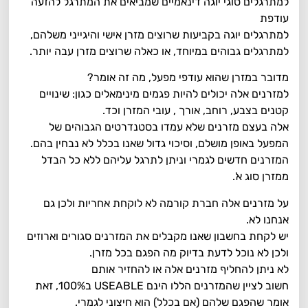
למתרגלים סוגי יוגה דינאמיים שמביאים את המתרגל להזעה
עודפת
למתרגלים יוגה בקביעות שרוצים מזרן אישי והיגייני משלהם,
למתרגלים גבוהים במיוחד, או כאלה שרוצים מזרן עבה יותר.
מדובר במזרן שהוא עודפי מפעל, מה זה אומר?
למזרנים אלה יכולים להיות פגמים מינימאלים כגון: שינויים
קטנים בצבע, רוחב, אורך , עובי המזרן וכד.
אלה בעצם מזרנים שלא עמדו בסטנדרטים הגבוהים של
המפעל באופן מושלם, וסיכוי גדול שאנו בכלל לא נבחין בהם.
המזרנים חדשים לגמרי וניתן לתרגל עליהם ללא כל הבדל
ממזרן סוג א'.
על מזרנים אלה חברת קורמה לא לוקחת אחריות ולכן גם
אנחנו לא.
יש לקחת בחשבון שאנו מקבלים את המזרנים סגורים וארוזים
ולכן לא נוכל לדעת בדיוק מה הפגם בכל מזרן.
לא ניתן להחליף מזרנים אלה או להחזיר אותם
חשוב לציין שהמזרנים הללו הינם USEABLE ב100%, זאת
אומר שהפגם שלהם (אם בכלל) הוא חיצוני לגמרי.