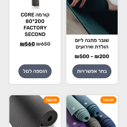
קורמה CORE
80*200
FACTORY
SECOND
שובר מתנה ליום
₪
560
₪
650
הולדת ואירועים
₪
500
–
₪
200
בחר אפשרויות
הוספה לסל
מבצע!
מבצע!