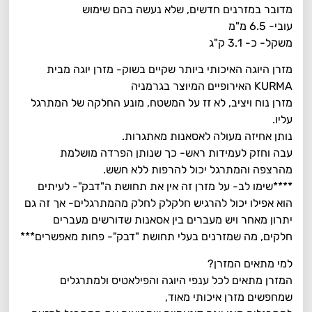
מדובר במזרנים חדשים, שלא נעשה בהם שימוש
עובי- 6.5 מ"מ
משקל- כ- 3.1 ק"ג
מזרן היוגה האיכותי ביותר שקיים בשוק- מזרן יוגה מבית
KURMA האירופיים המיוצר בגרמניה
מזרן נוח ויציב, לא זז על המשטח, מונע החלקה של המתרגל
עליו.
נותן אחיזה מעולה לאסאנות מאתגרות.
עבה וחזק לעמידות ראש- כך שנותן הפרדה מושלמת
מהרצפה והמתרגל יכול להרפות ללא חשש.
****שימו לב- על מזרן זה אין את תחושת ה"דבק"- לעיתים
הוא אפילו יכול להרגיש חלקלק לחלק מהמתרגלים- אך זה גם
יתרון מאחר ויש מעברים בין אסאנות שדורשים מעברים
חלקים, מה שמזרנים בעלי תחושת "דבק"- פחות מאפשרים***
למי מתאים המזרן?
המזרן מתאים לכל ענפי היוגה והפילאטיס ולמתרגלים
שמחפשים מזרן איכותי מאוד,