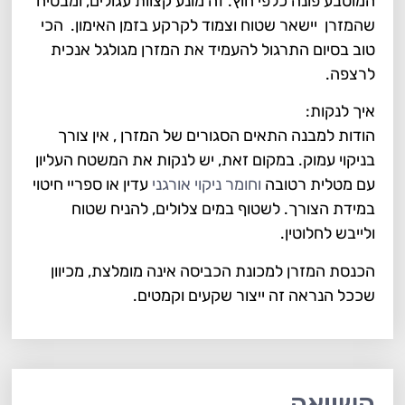
המוטבע פונה כלפי חוץ. זה מונע קצוות עגולים, ומבטיח
שהמזרן יישאר שטוח וצמוד לקרקע בזמן האימון. הכי
טוב בסיום התרגול להעמיד את המזרן מגולגל אנכית
לרצפה.
איך לנקות:
הודות למבנה התאים הסגורים של המזרן , אין צורך
בניקוי עמוק. במקום זאת, יש לנקות את המשטח העליון
עם מטלית רטובה
וחומר ניקוי אורגני
עדין או ספריי חיטוי
במידת הצורך. לשטוף במים צלולים, להניח שטוח
ולייבש לחלוטין.
הכנסת המזרן למכונת הכביסה אינה מומלצת, מכיוון
שככל הנראה זה ייצור שקעים וקמטים.
השוואה