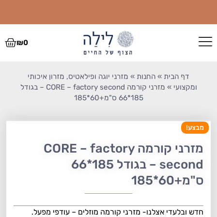
לתוכן
לרכישות קבוצתיות בהנחה- מ5 מזרנים ומעלה- דברו איתנו (למעט ציוד שכבר
במחיר סיטונאי)
₪
0
דף הבית
»
החנות
»
מזרני יוגה ופילאטיס, מזרון איכותי
ומקצועי
»
מזרני קורמה CORE – factory second – בגודל
185*66 ס"מ+60*185
מבצע!
מזרני קורמה CORE – factory
second – בגודל 185*66
ס"מ+60*185
חדש ובלעדי אצלנו- מזרני קורמה מוזלים – עודפי מפעל.