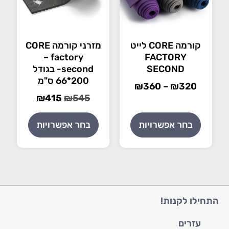
קורמה CORE לייט
מזרני קורמה CORE
– factory
FACTORY
SECOND
second- בגודל
200*66 ס"מ
₪
360
–
₪
320
₪
415
₪
545
בחר אפשרויות
בחר אפשרויות
התחילו לקנות!
עזרים